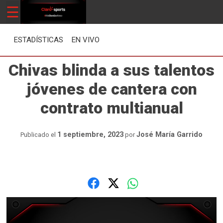
Skip
☰
ClaroSports
Más Claro que nunca
to
content
ESTADÍSTICAS
EN VIVO
Chivas blinda a sus talentos
jóvenes de cantera con
contrato multianual
1 septiembre, 2023
José María Garrido
Publicado el
por