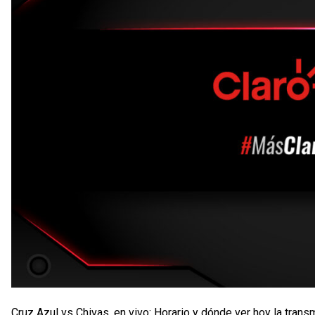
Cruz Azul vs Chivas, en vivo: Horario y dónde ver hoy la trans