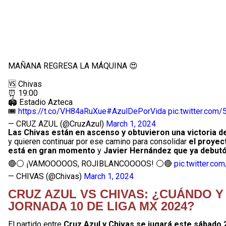
MAÑANA REGRESA LA MÁQUINA 😍
🆚 Chivas
⏰ 19:00
🏟️ Estadio Azteca
🎟️
https://t.co/VH84aRuXue
#AzulDePorVida
pic.twitter.co
— CRUZ AZUL (@CruzAzul)
March 1, 2024
Las Chivas están en ascenso y obtuvieron una victoria 
y quieren continuar por ese camino para consolidar
el proyec
está en gran momento
y
Javier Hernández que ya debutó
🔴⚪️ ¡VAMOOOOOS, ROJIBLANCOOOOS! ⚪️🔴
pic.twitter.c
— CHIVAS (@Chivas)
March 1, 2024
CRUZ AZUL VS CHIVAS: ¿CUÁNDO Y
JORNADA 10 DE LIGA MX 2024?
El partido entre
Cruz Azul y Chivas se jugará este sábado