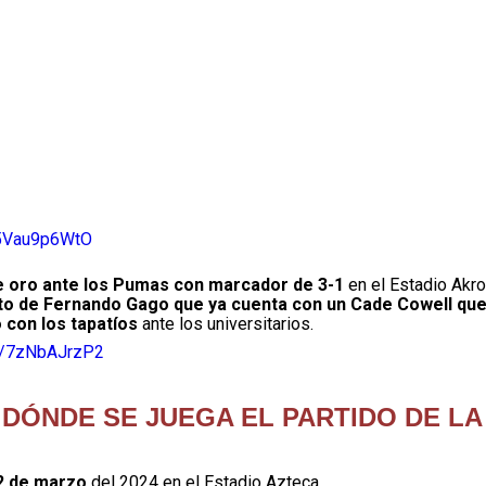
m/5Vau9p6WtO
de oro ante los Pumas con marcador de 3-1
en el Estadio Akr
to de Fernando Gago que ya cuenta con un Cade Cowell qu
 con los tapatíos
ante los universitarios.
om/7zNbAJrzP2
 DÓNDE SE JUEGA EL PARTIDO DE LA
 2 de marzo
del 2024 en el Estadio Azteca.