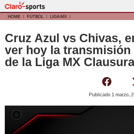
HOME
I
FÚTBOL
I
LIGA MX
I
Cruz Azul vs Chivas, e
ver hoy la transmisión 
de la Liga MX Clausur
Publicado
1 marzo, 