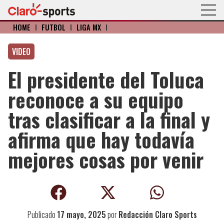
HOME
I
FÚTBOL
I
LIGA MX
I
VIDEO
El presidente del Toluca
reconoce a su equipo
tras clasificar a la final y
afirma que hay todavía
mejores cosas por venir
Publicado
17 mayo, 2025
por
Redacción Claro Sports