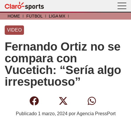
HOME
I
FÚTBOL
I
LIGA MX
I
VIDEO
Fernando Ortiz no se
compara con
Vucetich: “Sería algo
irrespetuoso”
Publicado
1 marzo, 2024
por
Agencia PressPort