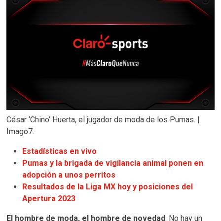
César ‘Chino’ Huerta, el jugador de moda de los Pumas. |
Imago7.
Estadísticas en vivo
Pumas y la brigada de vigilancia animal ponen en
adopción a unos perritos
Resultados de la Liga MX hoy y posiciones del
Apertura 2023
El hombre de moda, el hombre de novedad
. No hay un