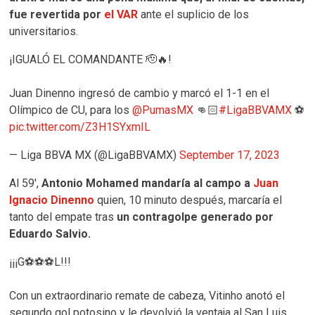
fue revertida por
el VAR
ante el suplicio de los
universitarios.
¡IGUALÓ EL COMANDANTE 🫡🔥!
Juan Dinenno ingresó de cambio y marcó el 1-1 en el
Olímpico de CU, para los
@PumasMX
👊🏻
#LigaBBVAMX
⚽️
pic.twitter.com/Z3H1SYxmIL
— Liga BBVA MX (@LigaBBVAMX)
September 17, 2023
Al 59′,
Antonio Mohamed mandaría al campo a
Juan
Ignacio Dinenno
quien, 10 minuto después, marcaría el
tanto del empate tras
un contragolpe generado por
Eduardo Salvio.
¡¡¡G⚽⚽⚽L!!!
Con un extraordinario remate de cabeza, Vitinho anotó el
segundo gol potosino y le devolvió la ventaja al San Luis.