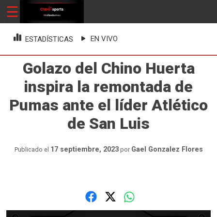
Skip
☰
ClaroSports
Más Claro que nunca
to
content
EN VIVO
ESTADÍSTICAS
Golazo del Chino Huerta
inspira la remontada de
Pumas ante el líder Atlético
de San Luis
17 septiembre, 2023
Gael Gonzalez Flores
Publicado el
por