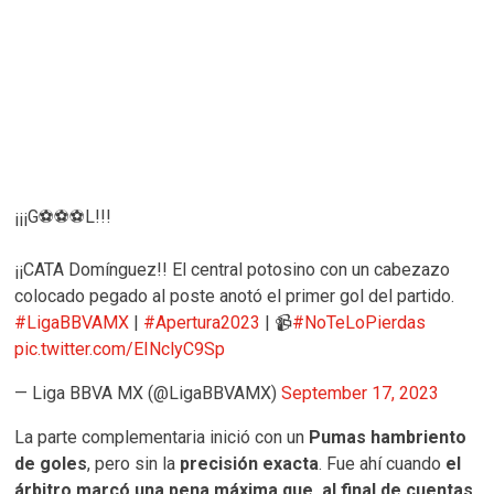
¡¡¡G⚽⚽⚽L!!!
¡¡CATA Domínguez!! El central potosino con un cabezazo
colocado pegado al poste anotó el primer gol del partido.
#LigaBBVAMX
|
#Apertura2023
| 📹
#NoTeLoPierdas
pic.twitter.com/EINclyC9Sp
— Liga BBVA MX (@LigaBBVAMX)
September 17, 2023
La parte complementaria inició con un
Pumas hambriento
de goles
, pero sin la
precisión exacta
. Fue ahí cuando
el
árbitro marcó una pena máxima que, al final de cuentas,