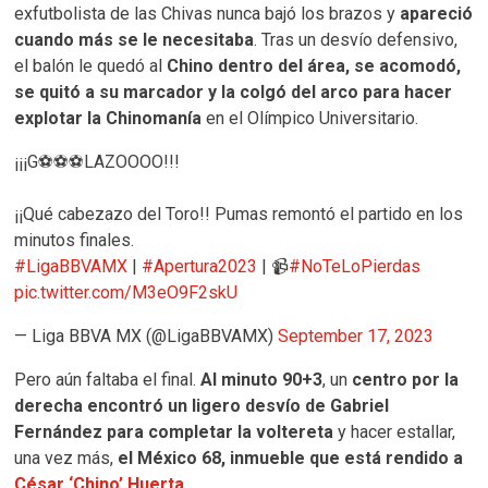
exfutbolista de las Chivas nunca bajó los brazos y
apareció
cuando más se le necesitaba
. Tras un desvío defensivo,
el balón le quedó al
Chino dentro del área, se acomodó,
se quitó a su marcador y la colgó del arco para hacer
explotar la Chinomanía
en el Olímpico Universitario.
¡¡¡G⚽⚽⚽LAZOOOO!!!
¡¡Qué cabezazo del Toro!! Pumas remontó el partido en los
minutos finales.
#LigaBBVAMX
|
#Apertura2023
| 📹
#NoTeLoPierdas
pic.twitter.com/M3eO9F2skU
— Liga BBVA MX (@LigaBBVAMX)
September 17, 2023
Pero aún faltaba el final.
Al minuto 90+3
, un
centro por la
derecha encontró un ligero desvío de Gabriel
Fernández para completar la voltereta
y hacer estallar,
una vez más,
el México 68, inmueble que está rendido a
César ‘Chino’ Huerta