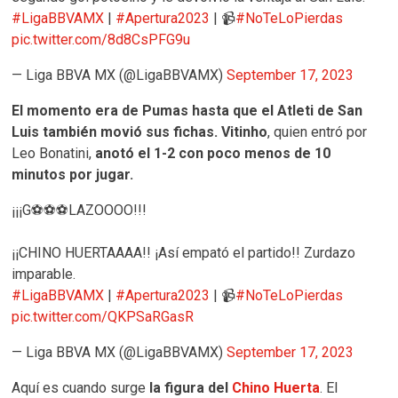
#LigaBBVAMX
|
#Apertura2023
| 📹
#NoTeLoPierdas
pic.twitter.com/8d8CsPFG9u
— Liga BBVA MX (@LigaBBVAMX)
September 17, 2023
El momento era de Pumas hasta que el Atleti de San
Luis también movió sus fichas.
Vitinho
, quien entró por
Leo Bonatini,
anotó el 1-2 con poco menos de 10
minutos por jugar.
¡¡¡G⚽⚽⚽LAZOOOO!!!
¡¡CHINO HUERTAAAA!! ¡Así empató el partido!! Zurdazo
imparable.
#LigaBBVAMX
|
#Apertura2023
| 📹
#NoTeLoPierdas
pic.twitter.com/QKPSaRGasR
— Liga BBVA MX (@LigaBBVAMX)
September 17, 2023
Aquí es cuando surge
la figura del
Chino Huerta
. El