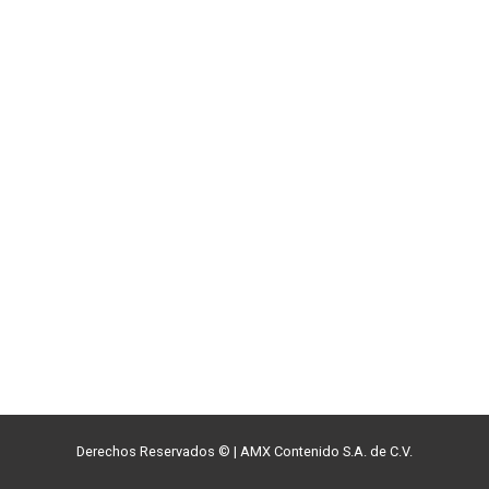
Derechos Reservados ©
|
AMX Contenido S.A. de C.V.