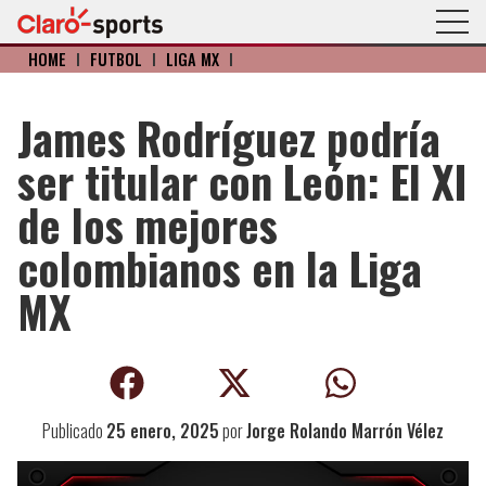
HOME
I
FÚTBOL
I
LIGA MX
I
James Rodríguez podría
ser titular con León: El XI
de los mejores
colombianos en la Liga
MX
Publicado
25 enero, 2025
por
Jorge Rolando Marrón Vélez