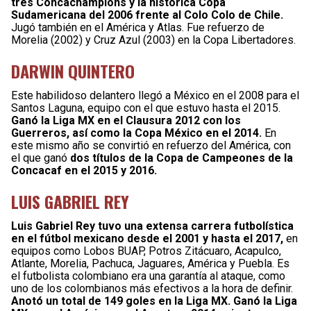
tres Concachampions y la histórica Copa
Sudamericana del 2006 frente al Colo Colo de Chile.
Jugó también en el América y Atlas. Fue refuerzo de
Morelia (2002) y Cruz Azul (2003) en la Copa Libertadores.
DARWIN QUINTERO
Este habilidoso delantero llegó a México en el 2008 para el
Santos Laguna, equipo con el que estuvo hasta el 2015.
Ganó la Liga MX en el Clausura 2012 con los
Guerreros, así como la Copa México en el 2014.
En
este mismo año se convirtió en refuerzo del América, con
el que ganó
dos títulos de la Copa de Campeones de la
Concacaf en el 2015 y 2016.
LUIS GABRIEL REY
Luis Gabriel Rey tuvo una extensa carrera futbolística
en el fútbol mexicano desde el 2001 y hasta el 2017,
en
equipos como Lobos BUAP, Potros Zitácuaro, Acapulco,
Atlante, Morelia, Pachuca, Jaguares, América y Puebla. Es
el futbolista colombiano era una garantía al ataque, como
uno de los colombianos más efectivos a la hora de definir.
Anotó un total de 149 goles en la Liga MX.
Ganó la Liga