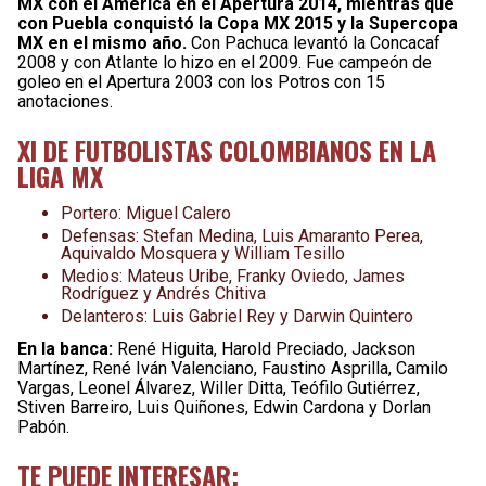
MX con el América en el Apertura 2014, mientras que
con Puebla conquistó la Copa MX 2015 y la Supercopa
MX en el mismo año.
Con Pachuca levantó la Concacaf
2008 y con Atlante lo hizo en el 2009. Fue campeón de
goleo en el Apertura 2003 con los Potros con 15
anotaciones.
XI DE FUTBOLISTAS COLOMBIANOS EN LA
LIGA MX
Portero: Miguel Calero
Defensas: Stefan Medina, Luis Amaranto Perea,
Aquivaldo Mosquera y William Tesillo
Medios: Mateus Uribe, Franky Oviedo, James
Rodríguez y Andrés Chitiva
Delanteros: Luis Gabriel Rey y Darwin Quintero
En la banca:
René Higuita, Harold Preciado, Jackson
Martínez, René Iván Valenciano, Faustino Asprilla, Camilo
Vargas, Leonel Álvarez, Willer Ditta, Teófilo Gutiérrez,
Stiven Barreiro, Luis Quiñones, Edwin Cardona y Dorlan
Pabón.
TE PUEDE INTERESAR: