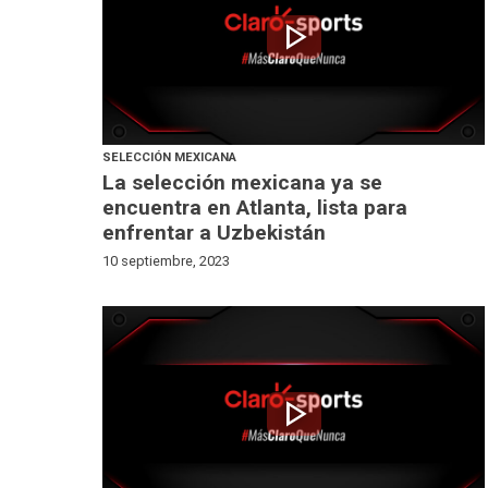
play_arrow
SELECCIÓN MEXICANA
La selección mexicana ya se
encuentra en Atlanta, lista para
enfrentar a Uzbekistán
10 septiembre, 2023
play_arrow