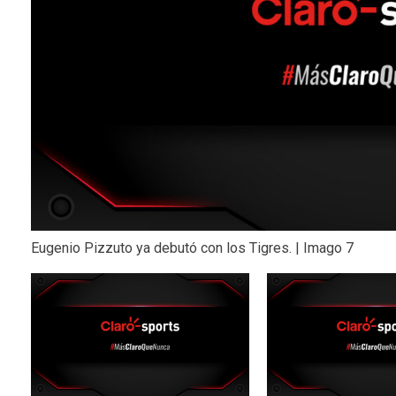
Eugenio Pizzuto ya debutó con los Tigres. | Imago 7