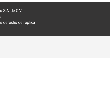
 S.A. de C.V.
s
 derecho de réplica