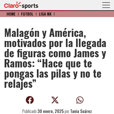
HOME
I
FÚTBOL
I
LIGA MX
I
Malagón y América,
motivados por la llegada
de figuras como James y
Ramos: “Hace que te
pongas las pilas y no te
relajes”
Publicado
30 enero, 2025
por
Tania Suárez