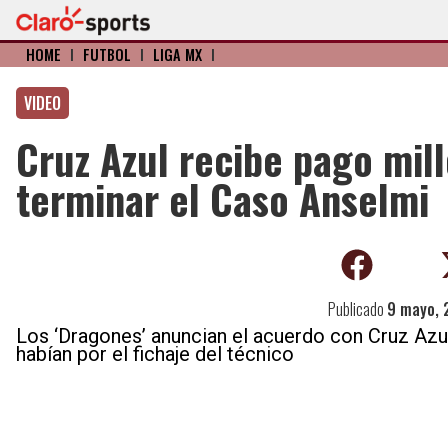
HOME
I
FÚTBOL
I
LIGA MX
I
VIDEO
Cruz Azul recibe pago mill
terminar el Caso Anselmi
Publicado
9 mayo, 
Los ‘Dragones’ anuncian el acuerdo con Cruz Azul
habían por el fichaje del técnico