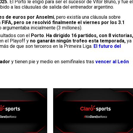
025.
El Porto le eligió para ser el sucesor de Vítor Bruno, y fue e
bido a las cláusulas de salida del entrenador argentino.
es de euros por Anselmi
, pero existía una cláusula sobre
a FIFA, pero se resolvió finalmente el viernes por los 3.1
to argumentaba inicialmente (3 millones).
sultados con el
Porto
.
Ha dirigido 16 partidos, con 8 victorias,
en el Playoff y
no ganarán ningún trofeo esta temporada,
ya
emás de que son terceros en la Primeira Liga.
El futuro del
nador
y tienen pie y medio en semifinales tras
vencer al León