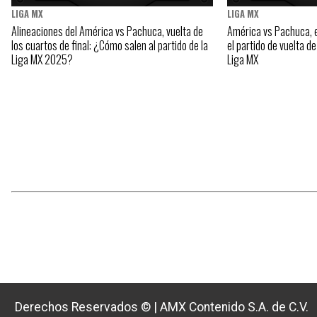
LIGA MX
LIGA MX
Alineaciones del América vs Pachuca, vuelta de
América vs Pachuca, e
los cuartos de final: ¿Cómo salen al partido de la
el partido de vuelta de
Liga MX 2025?
Liga MX
Derechos Reservados ©
|
AMX Contenido S.A. de C.V.