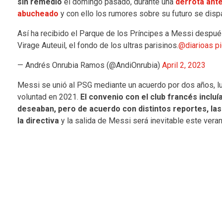
sin remedio
el domingo pasado, durante una
derrota ante
abucheado
y con ello los rumores sobre su futuro se disp
Así ha recibido el Parque de los Príncipes a Messi después
Virage Auteuil, el fondo de los ultras parisinos.
@diarioas
p
— Andrés Onrubia Ramos (@AndiOnrubia)
April 2, 2023
Messi se unió al PSG mediante un acuerdo por dos años, lue
voluntad en 2021.
El convenio con el club francés incluí
deseaban, pero de acuerdo con distintos reportes, la
la directiva
y la salida de Messi será inevitable este veran