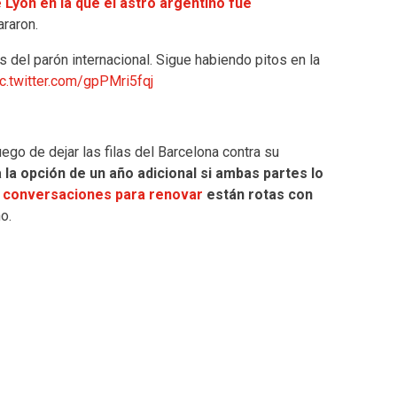
 Lyon en la que el astro argentino fue
araron.
 del parón internacional. Sigue habiendo pitos en la
ic.twitter.com/gpPMri5fqj
go de dejar las filas del Barcelona contra su
a la opción de un año adicional si ambas partes lo
s
conversaciones para renovar
están rotas con
o.