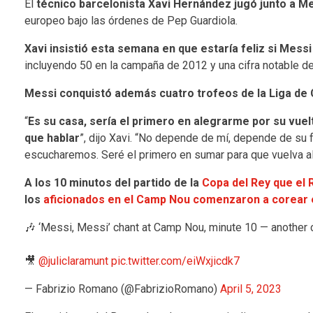
El
técnico barcelonista Xavi Hernández jugó junto a M
europeo bajo las órdenes de Pep Guardiola.
Xavi insistió esta semana en que estaría feliz si Messi 
incluyendo 50 en la campaña de 2012 y una cifra notable d
Messi conquistó además cuatro trofeos de la Liga d
“
Es su casa, sería el primero en alegrarme por su vuelt
que hablar
”, dijo Xavi. “No depende de mí, depende de su fe
escucharemos. Seré el primero en sumar para que vuelva al
A los 10 minutos del partido de la
Copa del Rey que el 
los
aficionados en el Camp Nou comenzaron a corear 
🎶 ‘Messi, Messi’ chant at Camp Nou, minute 10 — another
🎥
@juliclaramunt
pic.twitter.com/eiWxjicdk7
— Fabrizio Romano (@FabrizioRomano)
April 5, 2023