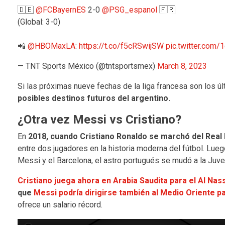
🇩🇪
@FCBayernES
2-0
@PSG_espanol
🇫🇷
(Global: 3-0)
📲
@HBOMaxLA
:
https://t.co/f5cRSwijSW
pic.twitter.com
— TNT Sports México (@tntsportsmex)
March 8, 2023
Si las próximas nueve fechas de la liga francesa son los ú
posibles destinos futuros del argentino.
¿Otra vez Messi vs Cristiano?
En
2018, cuando Cristiano Ronaldo se marchó del Real 
entre dos jugadores en la historia moderna del fútbol. Lue
Messi y el Barcelona, el astro portugués se mudó a la Juve
Cristiano juega ahora en Arabia Saudita para el Al Nas
que
Messi podría dirigirse también al Medio Oriente para
ofrece un salario récord.