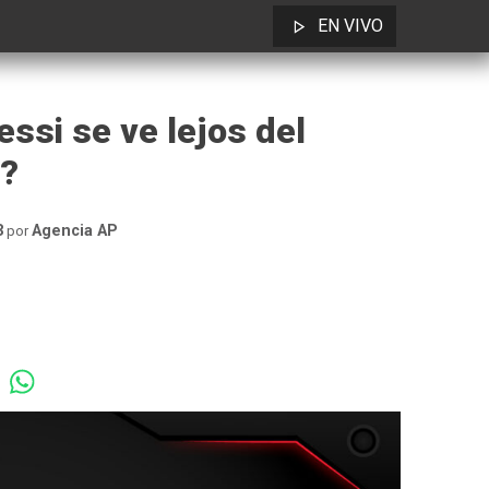
EN VIVO
essi se ve lejos del
?
3
Agencia AP
por