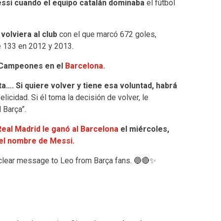
essi cuando el equipo catalán dominaba
el fútbol
volviera al club
con el que marcó 672 goles,
e 133 en 2012 y 2013.
e Campeones en el
Barcelona.
a…. Si quiere volver y tiene esa voluntad, habrá
licidad. Si él toma la decisión de volver, le
 Barça”.
Real Madrid le ganó al Barcelona
el miércoles,
el nombre de Messi.
 clear message to Leo from Barça fans. 🔵🔴✨