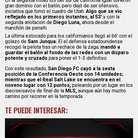
En la segunda mitad los del sur de California igual tuvieron
gran dominio con el balón, pero dejó de ser ofensivo,
iniciativa que tomó el cuadro de Utah.
Algo que se vio
reflejado en los primeros instantes, al 53′
y con la
segunda anotación de
Diego Luna,
ahora desde el
manchón de penalti.
La última estocado para los californianos llegó al 66′ con el
golazo de
Sam Junqua.
El el defensa estadounidense
recogió la pelota tras un rechace de la zaga,
mandó a
guardar el balón al fondo de las redes con un disparo
potente y cruzado
para poner el 1-3 definitivo.
Con este resultado,
San Diego FC cayó a la sexta
posición de la Conferencia Oeste con 14 unidades;
mientras que el Real Salt Lake se encuentra en el
noveno lugar con 12 puntos,
peleando por un lugar en los
dieciseisavos de final de la
MLS,
aunque aún hay mucho
camino por recorrer en la temporada.
TE PUEDE INTERESAR: