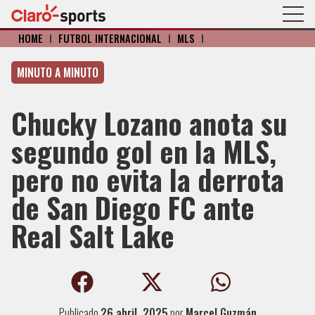
HOME
I
FÚTBOL INTERNACIONAL
I
MLS
I
MINUTO A MINUTO
Chucky Lozano anota su
segundo gol en la MLS,
pero no evita la derrota
de San Diego FC ante
Real Salt Lake
Publicado
26 abril, 2025
por
Marcel Guzmán