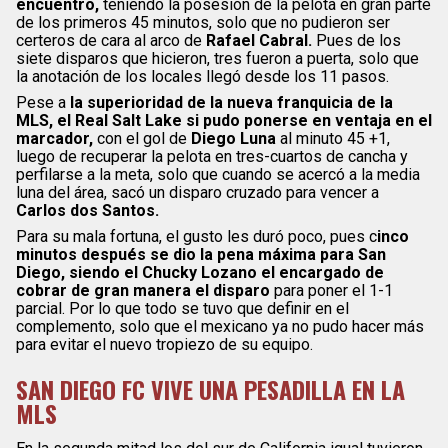
encuentro,
teniendo la posesión de la pelota en gran parte
de los primeros 45 minutos, solo que no pudieron ser
certeros de cara al arco de
Rafael Cabral.
Pues de los
siete disparos que hicieron, tres fueron a puerta, solo que
la anotación de los locales llegó desde los 11 pasos.
Pese a
la superioridad de la nueva franquicia de la
MLS, el Real Salt Lake si pudo ponerse en ventaja en el
marcador,
con el gol de
Diego Luna
al minuto 45 +1,
luego de recuperar la pelota en tres-cuartos de cancha y
perfilarse a la meta, solo que cuando se acercó a la media
luna del área, sacó un disparo cruzado para vencer a
Carlos dos Santos.
Para su mala fortuna, el gusto les duró poco, pues c
inco
minutos después se dio la pena máxima para San
Diego, siendo el Chucky Lozano el encargado de
cobrar de gran manera el disparo
para poner el 1-1
parcial. Por lo que todo se tuvo que definir en el
complemento, solo que el mexicano ya no pudo hacer más
para evitar el nuevo tropiezo de su equipo.
SAN DIEGO FC VIVE UNA PESADILLA EN LA
MLS