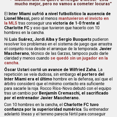
mucho mejor, pero no vamos a cometer locuras”
El
Inter Miami sufrió a nivel futbolístico la ausencia de
Lionel Messi,
pero al menos
mantuvieron el invicto en
la MLS
tras conseguir una
victoria de 1-0 frente al
Charlotte FC
y eso que tuvieron que hacerlo con 10
hombres en la cancha.
Ni
Luis Suárez, Jordi Alba y Sergio Busquets
pudieron
resolver los problemas en el sistema de juego que arrastra
el conjunto rosa desde el arranque de la temporada.
Javier
Mascherano
, técnico de las Garzas, tampoco pudo darle
claridad y menos cuando
se quedó sin un jugador en la
cancha.
Óscar Ustari cortó un avance de Wilfried Zaha.
La
repetición se veía dudosa, sin embargo
el portero del
Inter Miami era el último
hombre en la defensa, así que el
árbitro consideró que el mínimo contacto era suficiente
para sacarle la roja. Rocco Ríos-Novo.debutó con el equipo
tras un cambio por
Benjamín Cremaschi, el sacrificado
por el entrenador Javier Mascherano.
Con 10 hombres en la cancha, el
Charlotte FC tuvo
confianza por la superioridad numérica
. Su entrenador
adelantó líneas y el terreno parecía fértil para conseguir