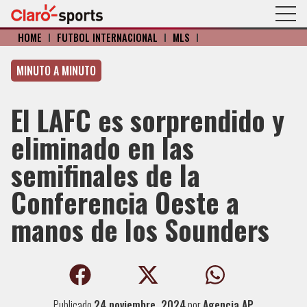
HOME
I
FÚTBOL INTERNACIONAL
I
MLS
I
MINUTO A MINUTO
El LAFC es sorprendido y
eliminado en las
semifinales de la
Conferencia Oeste a
manos de los Sounders
Publicado
24 noviembre, 2024
por
Agencia AP