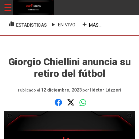
Skip
☰
ClaroSports
Más Claro que nunca
to
content
EN VIVO
MÁS...
ESTADÍSTICAS
Giorgio Chiellini anuncia su
retiro del fútbol
12 diciembre, 2023
Héctor Lázzeri
Publicado el
por