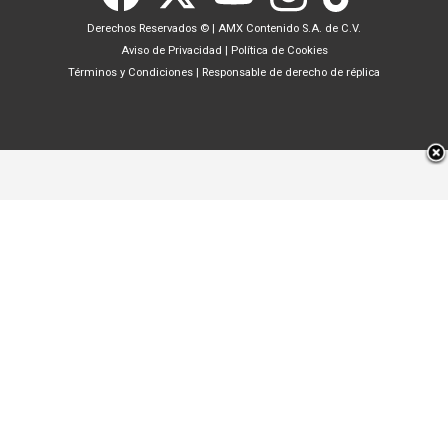
Derechos Reservados ©
|
AMX Contenido S.A. de C.V.
Aviso de Privacidad
|
Política de Cookies
Términos y Condiciones
|
Responsable de derecho de réplica