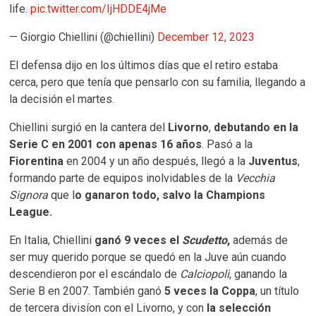
life.
pic.twitter.com/IjHDDE4jMe
— Giorgio Chiellini (@chiellini)
December 12, 2023
El defensa dijo en los últimos días que el retiro estaba
cerca, pero que tenía que pensarlo con su familia, llegando a
la decisión el martes.
Chiellini surgió en la cantera del
Livorno
,
debutando en la
Serie C en 2001 con apenas 16 años
. Pasó a la
Fiorentina
en 2004 y un año después, llegó a la
Juventus
,
formando parte de equipos inolvidables de la
Vecchia
Signora
que l
o ganaron todo, salvo la Champions
League.
En Italia, Chiellini
ganó 9 veces el
Scudetto
,
además de
ser muy querido porque se quedó en la Juve aún cuando
descendieron por el escándalo de
Calciopoli
, ganando la
Serie B en 2007. También ganó
5 veces la Coppa
, un título
de tercera divisíon con el Livorno, y con
la selección