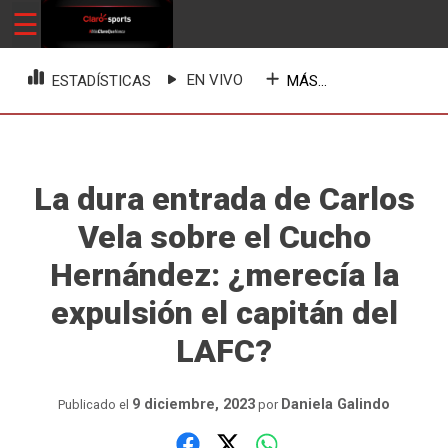
Skip
☰
ClaroSports
Más Claro que nunca
to
content
EN VIVO
MÁS...
ESTADÍSTICAS
La dura entrada de Carlos
Vela sobre el Cucho
Hernández: ¿merecía la
expulsión el capitán del
LAFC?
9 diciembre, 2023
Daniela Galindo
Publicado el
por