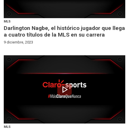
MLS
Darlington Nagbe, el histórico jugador que llega
a cuatro títulos de la MLS en su carrera
9 diciembre, 2023
play_arrow
MLS