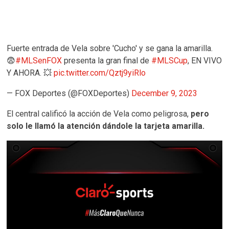
Fuerte entrada de Vela sobre 'Cucho' y se gana la amarilla.
😨
#MLSenFOX
presenta la gran final de
#MLSCup
, EN VIVO
Y AHORA. 💥
pic.twitter.com/Qztj9yiRlo
— FOX Deportes (@FOXDeportes)
December 9, 2023
El central calificó la acción de Vela como peligrosa,
pero
solo le llamó la atención dándole la tarjeta amarilla.