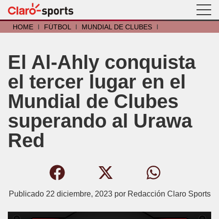
HOME
I
FÚTBOL
I
MUNDIAL DE CLUBES
I
El Al-Ahly conquista
el tercer lugar en el
Mundial de Clubes
superando al Urawa
Red
Publicado
22 diciembre, 2023
por
Redacción Claro Sports