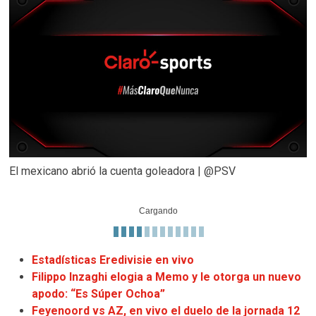
El mexicano abrió la cuenta goleadora | @PSV
Cargando
Estadísticas Eredivisie en vivo
Filippo Inzaghi elogia a Memo y le otorga un nuevo
apodo: “Es Súper Ochoa”
Feyenoord vs AZ, en vivo el duelo de la jornada 12