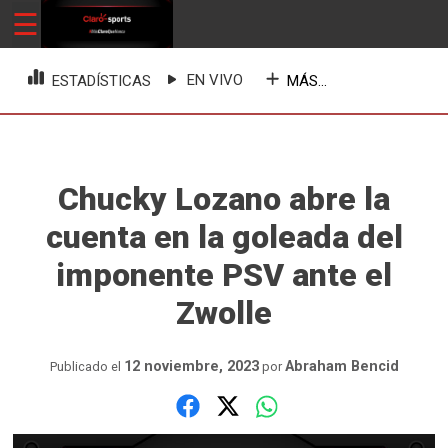
Skip
☰
ClaroSports
Más Claro que nunca
to
content
EN VIVO
MÁS...
ESTADÍSTICAS
Chucky Lozano abre la
cuenta en la goleada del
imponente PSV ante el
Zwolle
12 noviembre, 2023
Abraham Bencid
Publicado el
por