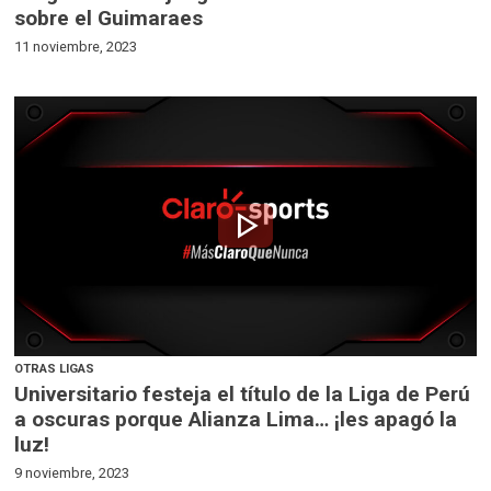
sobre el Guimaraes
11 noviembre, 2023
play_arrow
OTRAS LIGAS
Universitario festeja el título de la Liga de Perú
a oscuras porque Alianza Lima… ¡les apagó la
luz!
9 noviembre, 2023