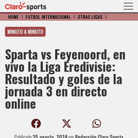
HOME
I
FÚTBOL INTERNACIONAL
I
OTRAS LIGAS
I
MINUTO A MINUTO
Sparta vs Feyenoord, en
vivo la Liga Eredivisie:
Resultado y goles de la
jornada 3 en directo
online
Publicado
25 agosto, 2024
por
Redacción Claro Sports