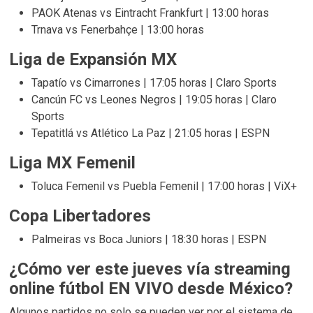
PAOK Atenas vs Eintracht Frankfurt | 13:00 horas
Trnava vs Fenerbahçe | 13:00 horas
Liga de Expansión MX
Tapatío vs Cimarrones | 17:05 horas | Claro Sports
Cancún FC vs Leones Negros | 19:05 horas | Claro
Sports
Tepatitlá vs Atlético La Paz | 21:05 horas | ESPN
Liga MX Femenil
Toluca Femenil vs Puebla Femenil | 17:00 horas | ViX+
Copa Libertadores
Palmeiras vs Boca Juniors | 18:30 horas | ESPN
¿Cómo ver este jueves vía streaming
online fútbol EN VIVO desde México?
Algunos partidos no solo se pueden ver por el sistema de