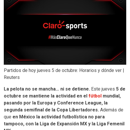
Partidos de hoy jueves 5 de octubre: Horarios y dónde ver |
Reuters
La pelota no se mancha… ni se detiene.
Este jueves
5 de
octubre se mantiene la actividad en el
fútbol
mundial,
pasando por la Europa y Conference League, la
segunda semifinal de la Copa Libertadores.
Además de
que
en México la actividad futbolística no para
tampoco, con la Liga de Expansión MX y la Liga Femenil