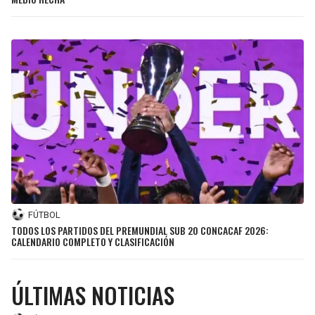
SEAHAWKS
PELICANS
BEARS
SPURS
LIONS
NUGGETS
PACKERS
TIMBERWOLVES
VIKINGS
THUNDER
FALCONS
TRAIL BLAZERS
FÚTBOL
TODOS LOS PARTIDOS DEL PREMUNDIAL SUB 20 CONCACAF 2026:
CALENDARIO COMPLETO Y CLASIFICACIÓN
PANTHERS
JAZZ
SAINTS
ÚLTIMAS NOTICIAS