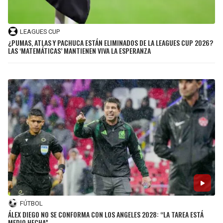
JAGUARS
WIZARDS
LEAGUES CUP
TITANS
WARRIORS
¿PUMAS, ATLAS Y PACHUCA ESTÁN ELIMINADOS DE LA LEAGUES CUP 2026?
LAS ‘MATEMÁTICAS’ MANTIENEN VIVA LA ESPERANZA
COWBOYS
CLIPPERS
GIANTS
LAKERS
EAGLES
SUNS
COMMANDERS
KINGS
CARDINALS
MAVERICKS
RAMS
ROCKETS
FÚTBOL
ÁLEX DIEGO NO SE CONFORMA CON LOS ANGELES 2028: “LA TAREA ESTÁ
49ERS
GRIZZLIES
MEDIO HECHA”