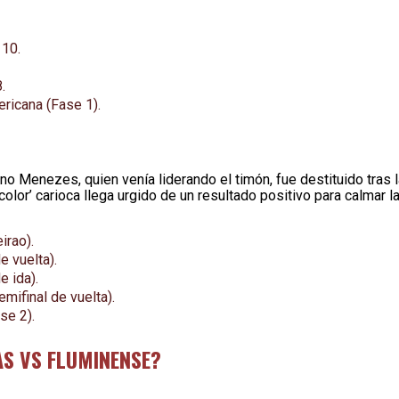
 10.
.
ricana (Fase 1).
o Menezes, quien venía liderando el timón, fue destituido tras l
icolor’ carioca llega urgido de un resultado positivo para calmar l
irao).
e vuelta).
e ida).
mifinal de vuelta).
se 2).
AS VS FLUMINENSE?