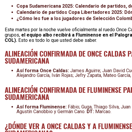
Copa Sudamericana 2025: Calendario de partidos, d
Calendario de partidos Copa Libertadores 2025: Dón
¿Cómo les fue a los jugadores de Selección Colombi
Este martes por la noche vuelve oficialmente al ruedo Once Cal
grupos,
el equipo albo recibirá a Fluminense en el Palogran
COL).
Esto es todo lo que usted debe saber.
ALINEACIÓN CONFIRMADA DE ONCE CALDAS P
SUDAMERICANA
Así forma Once Caldas:
James Aguirre; Juan David Cu
Alejandro García, Iván Rojas; Jefry Zapata, Mateo García
ALINEACIÓN CONFIRMADA DE FLUMINENSE PAR
SUDAMERICANA
Así forma Fluminense:
Fábio; Guga, Thiago Silva, Juan
Agustín Canobbio y Germán Cano.
DT:
Marcao.
¿DÓNDE VER A ONCE CALDAS Y A FLUMINENSE