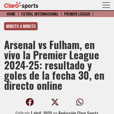
HOME
I
FÚTBOL INTERNACIONAL
I
PREMIER LEAGUE
I
MINUTO A MINUTO
Arsenal vs Fulham, en
vivo la Premier League
2024-25: resultado y
goles de la fecha 30, en
directo online
Publicado
1 abril, 2025
por
Redacción Claro Sports