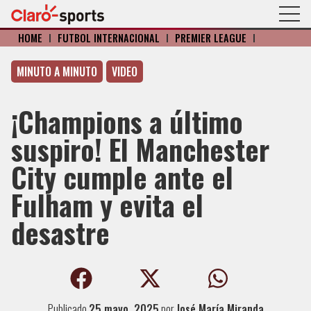
HOME
I
FÚTBOL INTERNACIONAL
I
PREMIER LEAGUE
I
MINUTO A MINUTO
VIDEO
¡Champions a último
suspiro! El Manchester
City cumple ante el
Fulham y evita el
desastre
Publicado
25 mayo, 2025
por
José María Miranda