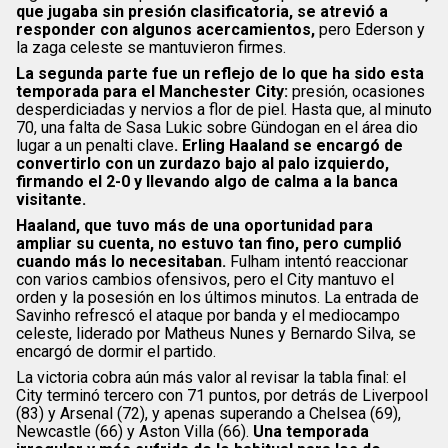
que jugaba sin presión clasificatoria, se atrevió a
responder con algunos acercamientos,
pero Ederson y
la zaga celeste se mantuvieron firmes.
La segunda parte fue un reflejo de lo que ha sido esta
temporada para el Manchester City:
presión, ocasiones
desperdiciadas y nervios a flor de piel. Hasta que, al minuto
70, una falta de Sasa Lukic sobre Gündogan en el área dio
lugar a un penalti clave
. Erling Haaland se encargó de
convertirlo con un zurdazo bajo al palo izquierdo,
firmando el 2-0 y llevando algo de calma a la banca
visitante.
Haaland, que tuvo más de una oportunidad para
ampliar su cuenta, no estuvo tan fino, pero cumplió
cuando más lo necesitaban.
Fulham intentó reaccionar
con varios cambios ofensivos, pero el City mantuvo el
orden y la posesión en los últimos minutos. La entrada de
Savinho refrescó el ataque por banda y el mediocampo
celeste, liderado por Matheus Nunes y Bernardo Silva, se
encargó de dormir el partido.
La victoria cobra aún más valor al revisar la tabla final: el
City terminó tercero con 71 puntos, por detrás de Liverpool
(83) y Arsenal (72), y apenas superando a Chelsea (69),
Newcastle (66) y Aston Villa (66).
Una temporada