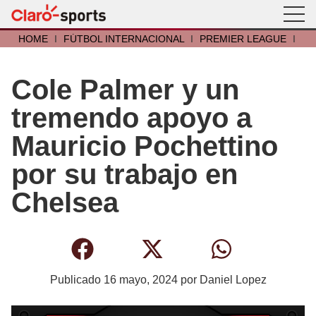
HOME
I
FÚTBOL INTERNACIONAL
I
PREMIER LEAGUE
I
Cole Palmer y un
tremendo apoyo a
Mauricio Pochettino
por su trabajo en
Chelsea
Publicado
16 mayo, 2024
por
Daniel Lopez