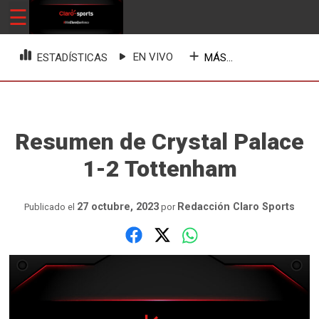
Skip
☰
ClaroSports
Más Claro que nunca
to
content
EN VIVO
MÁS...
ESTADÍSTICAS
Resumen de Crystal Palace
1-2 Tottenham
27 octubre, 2023
Redacción Claro Sports
Publicado el
por