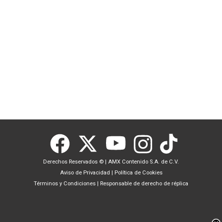
Derechos Reservados ©
|
AMX Contenido S.A. de C.V.
Aviso de Privacidad
|
Política de Cookies
Términos y Condiciones
|
Responsable de derecho de réplica