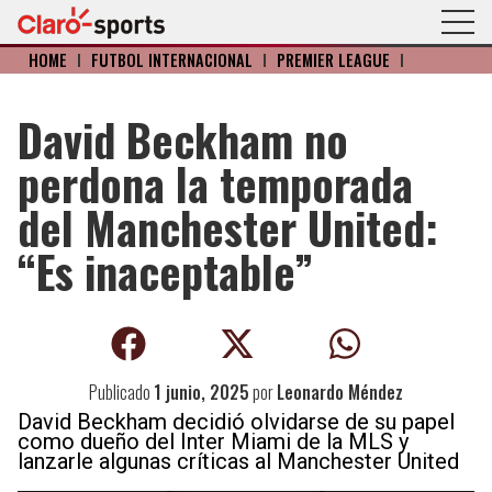
HOME
I
FÚTBOL INTERNACIONAL
I
PREMIER LEAGUE
I
David Beckham no
perdona la temporada
del Manchester United:
“Es inaceptable”
Publicado
1 junio, 2025
por
Leonardo Méndez
David Beckham decidió olvidarse de su papel
como dueño del Inter Miami de la MLS y
lanzarle algunas críticas al Manchester United