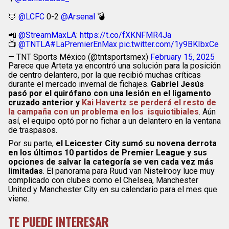
🦊
@LCFC
0-2
@Arsenal
💣
📲
@StreamMaxLA
:
https://t.co/fXKNFMR4Ja
📺
@TNTLA
#LaPremierEnMax
pic.twitter.com/1y9BKIbxCe
— TNT Sports México (@tntsportsmex)
February 15, 2025
Parece que Arteta ya encontró una solución para la posición
de centro delantero, por la que recibió muchas críticas
durante el mercado invernal de fichajes.
Gabriel Jesús
pasó por el quirófano con una lesión en el ligamento
cruzado anterior y
Kai Havertz se perderá el resto de
la campaña con un problema en los isquiotibiales
. Aún
así, el equipo optó por no fichar a un delantero en la ventana
de traspasos.
Por su parte,
el Leicester City sumó su novena derrota
en los últimos 10 partidos de Premier League y sus
opciones de salvar la categoría se ven cada vez más
limitadas
. El panorama para Ruud van Nistelrooy luce muy
complicado con clubes como el Chelsea, Manchester
United y Manchester City en su calendario para el mes que
viene.
TE PUEDE INTERESAR