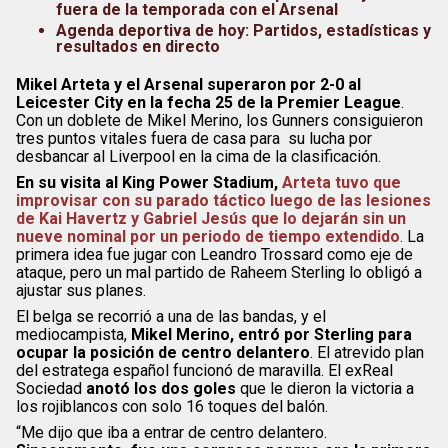
fuera de la temporada con el Arsenal
Agenda deportiva de hoy: Partidos, estadísticas y
resultados en directo
Mikel Arteta y el Arsenal superaron por 2-0 al
Leicester City en la fecha 25 de la Premier League
.
Con un doblete de Mikel Merino, los Gunners consiguieron
tres puntos vitales fuera de casa para su lucha por
desbancar al Liverpool en la cima de la clasificación.
En su visita al King Power Stadium,
Arteta tuvo que
improvisar con su parado táctico luego de las lesiones
de Kai Havertz y Gabriel Jesús que lo dejarán sin un
nueve nominal por un periodo de tiempo extendido
. La
primera idea fue jugar con Leandro Trossard como eje de
ataque, pero un mal partido de Raheem Sterling lo obligó a
ajustar sus planes.
El belga se recorrió a una de las bandas, y el
mediocampista,
Mikel Merino, entró por Sterling para
ocupar la posición de centro delantero
. El atrevido plan
del estratega español funcionó de maravilla. El exReal
Sociedad
anotó los dos goles
que le dieron la victoria a
los rojiblancos con solo 16 toques del balón.
“Me dijo que iba a entrar de centro delantero.