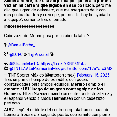
Sinceramente, fue una sorpresa porque era la primera
vez en mi carrera que jugaba en esa posición
, pero me
dijo que jugara de delantero, que me asegurara de ir con
mis puntos fuertes y creo que, por suerte, hoy he ayudado
al equipo”, comentó tras el partido.
¡Mikeeeeeeeeeeeeeeeeeel! 🇪🇸
Cabezazo de Merino para por fin abrir la lata. 🎯
🎙️
@DanielBarba_
🦊
@LCFC
0-1
@Arsenal
💣
📲
@StreamMaxLA
:
https://t.co/fXKNFMR4Ja
📺
@TNTLA
#LaPremierEnMax
pic.twitter.com/17aYqfc3MX
— TNT Sports México (@tntsportsmex)
February 15, 2025
Tras un primer tiempo de pesadilla, con pocas
oportunidades para ambos equipos,
Merino rompió el
empate al 81′ luego de un gran contragolpe de los
Gunners
. Ethan Nwaneri mandó un centro perfecto al área y
el español venció a Mads Hermansen con un cabezazo
perfecto.
Al 87′ llegó el doblete del centrocampista tras un pase de
Leandro Trossard a segundo poste, que remató con pierna