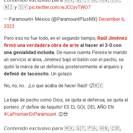
𝘊𝘰𝘯𝘵𝘦𝘯𝘪𝘥𝘰 𝘦𝘹𝘤𝘭𝘶𝘴𝘪𝘷𝘰 𝘱𝘢𝘳𝘢 🇲🇽, 🇬🇹, 🇵🇦, 🇭🇳, 🇨🇷,
🇳🇮 y 🇸🇻
pic.twitter.com/wJCCyvTWO7
— Paramount+ México (@ParamountPlusMX)
December 6,
2023
Pero eso no fue todo, en el segundo tiempo,
Raúl Jiménez
firmó una verdadera obra de arte
al hacer el 3-0 con
una genialidad incluida.
De nueva cuenta Pereira le mandó
un servicio al área, Jiménez bajó el balón con el pecho, se
quitó la marca de un defensa, posteriormente al arquero y
definió de taconcito.
Un golazo.
No, no, no… ¡Lo que acaba de hacer Raúl! 🥵🇲🇽
La baja de pecho como Dios, se quita al defensa, se quita al
portero. ¡Y define de taquito! ES EL GOL DEL AÑO EN
#LaPremierEnParamount
. 👏😎
𝘊𝘰𝘯𝘵𝘦𝘯𝘪𝘥𝘰 𝘦𝘹𝘤𝘭𝘶𝘴𝘪𝘷𝘰 𝘱𝘢𝘳𝘢 🇲🇽, 🇬🇹, 🇵🇦, 🇭🇳, 🇨🇷,