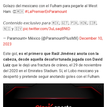
Golazo del mexicano con el Fulham para pegarle al West
Ham. 👏🇲🇽
#LaPremierEnParamount
𝘊𝘰𝘯𝘵𝘦𝘯𝘪𝘥𝘰 𝘦𝘹𝘤𝘭𝘶𝘴𝘪𝘷𝘰 𝘱𝘢𝘳𝘢 🇲🇽, 🇬🇹, 🇵🇦, 🇭🇳, 🇨🇷,
🇳🇮 y 🇸🇻
pic.twitter.com/3uLsaqBNtD
— Paramount+ México (@ParamountPlusMX)
December 10,
2023
Este gol,
es el primero que Raúl Jiménez anota con la
cabeza, desde aquella desafortunada jugada con David
Luiz
que le dejó una fractura de cráneo, el 29 de noviembre
del 2020 en el Emirates Stadium. Sí, el Lobo mexicano ya
despertó y pretende seguir anotando goles con el Fulham.