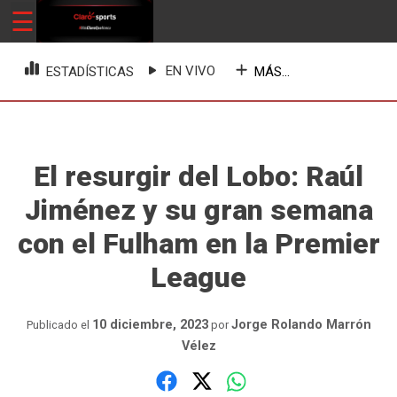
Skip
☰
ClaroSports
Más Claro que nunca
to
content
EN VIVO
MÁS...
ESTADÍSTICAS
El resurgir del Lobo: Raúl
Jiménez y su gran semana
con el Fulham en la Premier
League
10 diciembre, 2023
Jorge Rolando Marrón
Publicado el
por
Vélez