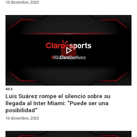
10 diciembre, 2023
play_arrow
MLS
Luis Suárez rompe el silencio sobre su
llegada al Inter Miami: “Puede ser una
posibilidad”
10 diciembre, 2023