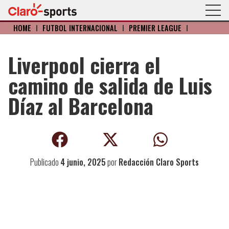
HOME
I
FÚTBOL INTERNACIONAL
I
PREMIER LEAGUE
I
Liverpool cierra el
camino de salida de Luis
Díaz al Barcelona
Publicado
4 junio, 2025
por
Redacción Claro Sports