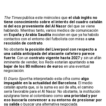
The Times
publica este miércoles que
el club inglés no
tiene conocimiento sobre el interés del cuadro catalán
ni del eco proveniente del Al Nassr
del que se viene
hablando. Mientras tanto, varios medios de comunicación
en
España y Arabia Saudita
insisten en que ya ha habido
contactos con el entorno del futbolista con miras a
una
rescisión de contrato
.
No obstante
la posición del Liverpool con respecto a
una salida anticipada del atacante cafetero parece
fuerte
. Con un
contrato vigente hasta 2027
y sin un afán
inminente de vender, los Reds estarían apuntando a
no
bajar de los 80 millones de euros
en una eventual
negociación.
El
Diario Sport
ha interpretado esta cifra como
algo
impagable en la actualidad del Barcelona
. El medio
catalán apunta que, si la suma es así de alta, el camino
sería favorable para el Al Nassr. No obstante, la institución
azulgrana tiene al colombiano como
una prioridad y por
eso buscaría convencer a su entorno de presionar por
su salida
o buscar una alternativa negociada.