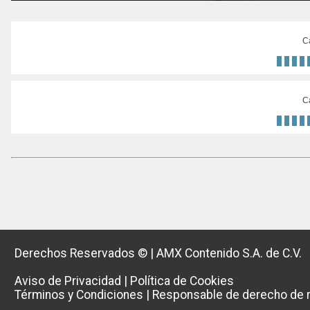
C
C
Derechos Reservados ©
|
AMX Contenido S.A. de C.V.
Aviso de Privacidad
|
Política de Cookies
Términos y Condiciones
|
Responsable de derecho de r