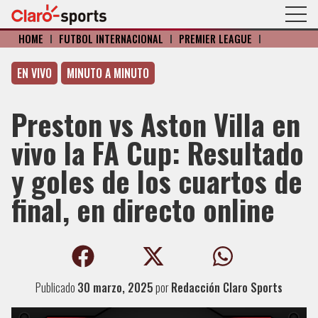
HOME
I
FÚTBOL INTERNACIONAL
I
PREMIER LEAGUE
I
EN VIVO
MINUTO A MINUTO
Preston vs Aston Villa en
vivo la FA Cup: Resultado
y goles de los cuartos de
final, en directo online
Publicado
30 marzo, 2025
por
Redacción Claro Sports