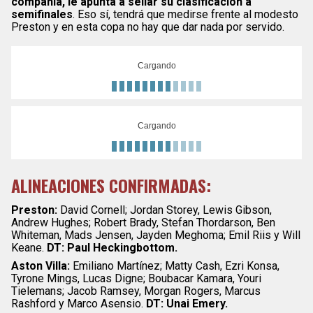
compañía, le apunta a sellar su clasificación a
semifinales
. Eso sí, tendrá que medirse frente al modesto
Preston y en esta copa no hay que dar nada por servido.
Cargando
Cargando
ALINEACIONES CONFIRMADAS:
Preston:
David Cornell; Jordan Storey, Lewis Gibson,
Andrew Hughes; Robert Brady, Stefan Thordarson, Ben
Whiteman, Mads Jensen, Jayden Meghoma; Emil Riis y Will
Keane.
DT: Paul Heckingbottom.
Aston Villa:
Emiliano Martínez; Matty Cash, Ezri Konsa,
Tyrone Mings, Lucas Digne; Boubacar Kamara, Youri
Tielemans; Jacob Ramsey, Morgan Rogers, Marcus
Rashford y Marco Asensio.
DT: Unai Emery.