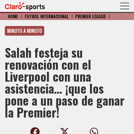
HOME
I
FÚTBOL INTERNACIONAL
I
PREMIER LEAGUE
I
MINUTO A MINUTO
Salah festeja su
renovación con el
Liverpool con una
asistencia… ¡que los
pone a un paso de ganar
la Premier!