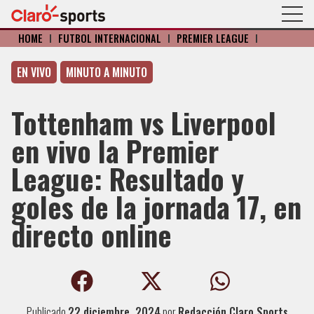
HOME
I
FÚTBOL INTERNACIONAL
I
PREMIER LEAGUE
I
EN VIVO
MINUTO A MINUTO
Tottenham vs Liverpool
en vivo la Premier
League: Resultado y
goles de la jornada 17, en
directo online
Publicado
22 diciembre, 2024
por
Redacción Claro Sports