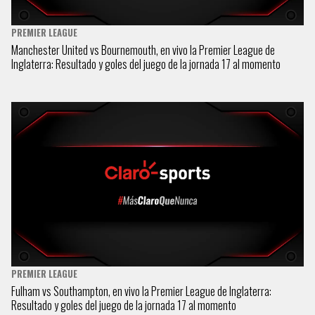
PREMIER LEAGUE
Manchester United vs Bournemouth, en vivo la Premier League de
Inglaterra: Resultado y goles del juego de la jornada 17 al momento
PREMIER LEAGUE
Fulham vs Southampton, en vivo la Premier League de Inglaterra:
Resultado y goles del juego de la jornada 17 al momento