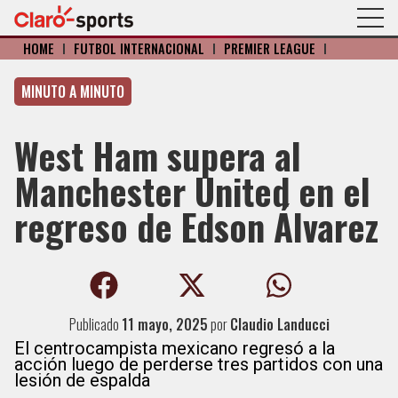
HOME
I
FÚTBOL INTERNACIONAL
I
PREMIER LEAGUE
I
MINUTO A MINUTO
West Ham supera al
Manchester United en el
regreso de Edson Álvarez
Publicado
11 mayo, 2025
por
Claudio Landucci
El centrocampista mexicano regresó a la
acción luego de perderse tres partidos con una
lesión de espalda