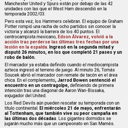
Manchester United y Spurs están por debajo de las 42
unidades con las que el West Ham descendió en la
temporada 2002/03.
Pero esta vez, los Hammers celebran. El equipo de Graham
Potter rompió una racha de ocho partidos sin conocer la
victoria y alcanzó la barrera de los 40 puntos. El
centrocampista mexicano,
Edson Álvarez, volvió a la
acción tras perderse las últimas tres fechas por una
lesión en la espalda
.
Ingresó en la segunda mitad y
disputó 26 minutos, en los que completó 21 pases y un
robo de balón.
El marcador ya estaba definido cuando el mediocampista
azteca ingresó al terreno de juego. Al minuto 26, Tomás
Soucek abrió el marcador con remate de tacón en el área
chica. En el complemento
, Jarrod Bowen sentenció el
encuentro en un contragolpe,
definiendo de primera
intención tras una diagonal de Aaron Wan-Bissaka,
exjugador del United.
Los Red Devils aún pueden rescatar su temporada con un
título continental.
El miércoles 21 de mayo, enfrentarán
al Tottenham, que también vive su peor campaña en
las últimas dos décadas
. Los gigantes dormidos se
jugarán mucho más que un campeonato en San Mamés.