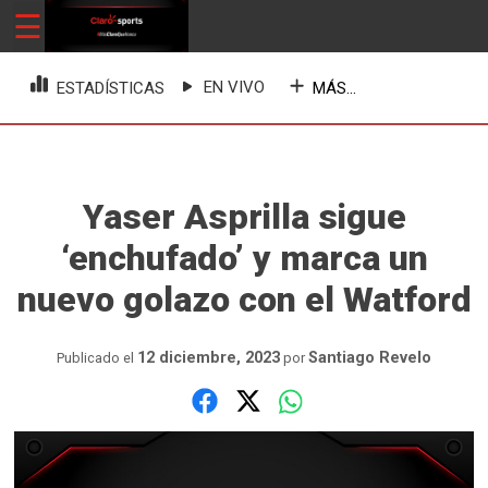
Skip
☰
ClaroSports
Más Claro que nunca
to
content
EN VIVO
MÁS...
ESTADÍSTICAS
Yaser Asprilla sigue
‘enchufado’ y marca un
nuevo golazo con el Watford
12 diciembre, 2023
Santiago Revelo
Publicado el
por