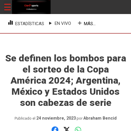
Skip
☰
ClaroSports
Más Claro que nunca
to
content
EN VIVO
MÁS...
ESTADÍSTICAS
Se definen los bombos para
el sorteo de la Copa
América 2024; Argentina,
México y Estados Unidos
son cabezas de serie
24 noviembre, 2023
Abraham Bencid
Publicado el
por