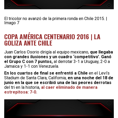
El tricolor no avanzó de la primera ronda en Chile 2015. |
Imago 7
COPA AMÉRICA CENTENARIO 2016 | LA
GOLIZA ANTE CHILE
Juan Carlos Osorio dirigía al equipo mexicano,
que llegaba
con grandes ilusiones y un cuadro ‘competitivo’. Ganó
el Grupo C con 7 puntos,
al derrotar 3-1 a Uruguay, 2-0 a
Jamaica y 1-1 con Venezuela.
En los cuartos de final se enfrentó a Chile
en el Levi’s
Stadium de Santa Clara, California,
en una noche del 18 de
junio en la que se escribió una de las peores derrotas
del tri en la historia,
al caer eliminado de manera
estrepitosa: 7-0.