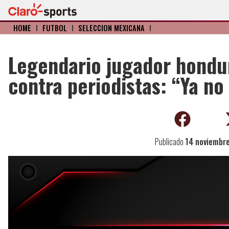
HOME
I
FÚTBOL
I
SELECCIÓN MEXICANA
I
Legendario jugador hondur
contra periodistas: “Ya n
Publicado
14 noviembr