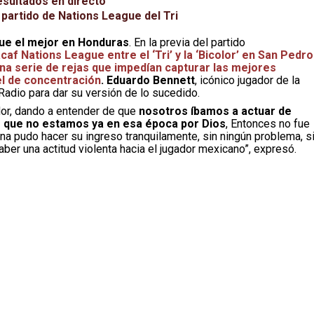
esultados en directo
 partido de Nations League del Tri
 fue el mejor en Honduras
. En la previa del partido
caf Nations League entre el ‘Tri’ y la ‘Bicolor’ en San Pedro
una serie de rejas que impedían capturar las mejores
el de concentración
. Eduardo Bennett
, icónico jugador de la
Radio para dar su versión de lo sucedido.
dor, dando a entender de que
nosotros íbamos a actuar de
o que no estamos ya en esa época por Dios
, Entonces no fue
na pudo hacer su ingreso tranquilamente, sin ningún problema, s
aber una actitud violenta hacia el jugador mexicano”, expresó.