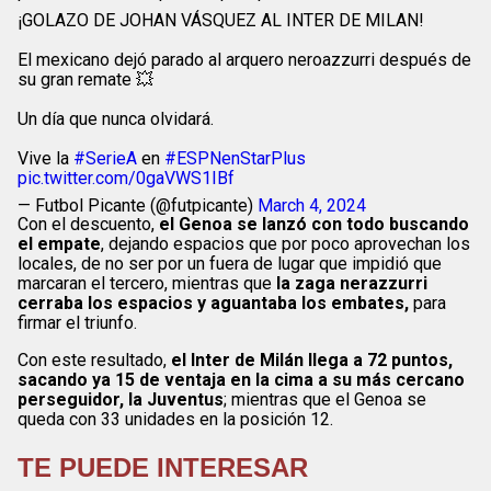
¡GOLAZO DE JOHAN VÁSQUEZ AL INTER DE MILAN!
El mexicano dejó parado al arquero neroazzurri después de
su gran remate 💥
Un día que nunca olvidará.
Vive la
#SerieA
en
#ESPNenStarPlus
pic.twitter.com/0gaVWS1IBf
— Futbol Picante (@futpicante)
March 4, 2024
Con el descuento,
el Genoa se lanzó con todo buscando
el empate
, dejando espacios que por poco aprovechan los
locales, de no ser por un fuera de lugar que impidió que
marcaran el tercero, mientras que
la zaga nerazzurri
cerraba los espacios y aguantaba los embates,
para
firmar el triunfo.
Con este resultado,
el Inter de Milán llega a 72 puntos,
sacando ya 15 de ventaja en la cima a su más cercano
perseguidor, la Juventus
; mientras que el Genoa se
queda con 33 unidades en la posición 12.
TE PUEDE INTERESAR