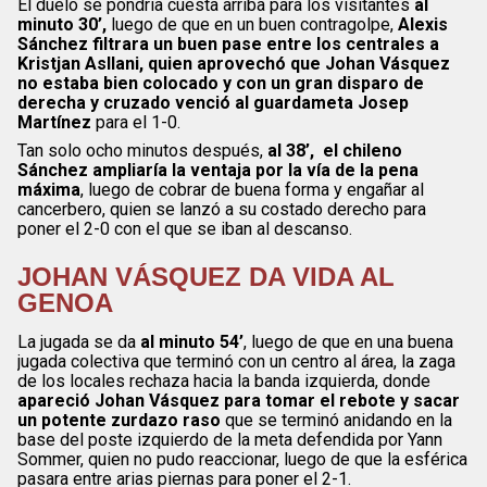
El duelo se pondría cuesta arriba para los visitantes
al
minuto 30’,
luego de que en un buen contragolpe,
Alexis
Sánchez filtrara un buen pase entre los centrales a
Kristjan Asllani, quien aprovechó que Johan Vásquez
no estaba bien colocado y con un gran disparo de
derecha y cruzado venció al guardameta Josep
Martínez
para el 1-0.
Tan solo ocho minutos después,
al 38’, el chileno
Sánchez ampliaría la ventaja por la vía de la pena
máxima
, luego de cobrar de buena forma y engañar al
cancerbero, quien se lanzó a su costado derecho para
poner el 2-0 con el que se iban al descanso.
JOHAN VÁSQUEZ DA VIDA AL
GENOA
La jugada se da
al minuto 54’
, luego de que en una buena
jugada colectiva que terminó con un centro al área, la zaga
de los locales rechaza hacia la banda izquierda, donde
apareció Johan Vásquez para tomar el rebote y sacar
un potente zurdazo raso
que se terminó anidando en la
base del poste izquierdo de la meta defendida por Yann
Sommer, quien no pudo reaccionar, luego de que la esférica
pasara entre arias piernas para poner el 2-1.