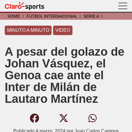
HOME
I
FÚTBOL INTERNACIONAL
I
SERIE A
I
MINUTO A MINUTO
VIDEO
A pesar del golazo de
Johan Vásquez, el
Genoa cae ante el
Inter de Milán de
Lautaro Martínez
Publicado
4 marzo, 2024
por
Juan Carlos Campos