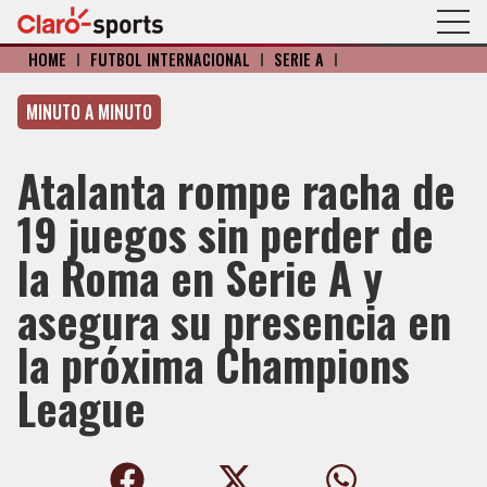
HOME
I
FÚTBOL INTERNACIONAL
I
SERIE A
I
MINUTO A MINUTO
Atalanta rompe racha de
19 juegos sin perder de
la Roma en Serie A y
asegura su presencia en
la próxima Champions
League