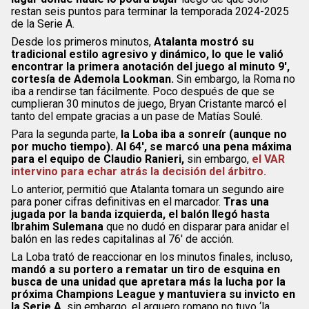
restan seis puntos para terminar la temporada 2024-2025
de la Serie A.
Desde los primeros minutos,
Atalanta mostró su
tradicional estilo agresivo y dinámico, lo que le valió
encontrar la primera anotación del juego al minuto 9′,
cortesía de Ademola Lookman.
Sin embargo, la Roma no
iba a rendirse tan fácilmente. Poco después de que se
cumplieran 30 minutos de juego, Bryan Cristante marcó el
tanto del empate gracias a un pase de Matías Soulé.
Para la segunda parte,
la Loba iba a sonreír (aunque no
por mucho tiempo). Al 64′, se marcó una pena máxima
para el equipo de Claudio Ranieri,
sin embargo,
el VAR
intervino para echar atrás la decisión del árbitro.
Lo anterior, permitió que Atalanta tomara un segundo aire
para poner cifras definitivas en el marcador.
Tras una
jugada por la banda izquierda, el balón llegó hasta
Ibrahim Sulemana
que no dudó en disparar para anidar el
balón en las redes capitalinas al 76′ de acción.
La Loba trató de reaccionar en los minutos finales, incluso,
mandó a su portero a rematar un tiro de esquina en
busca de una unidad que apretara más la lucha por la
próxima Champions League y mantuviera su invicto en
la Serie A,
sin embargo, el arquero romano no tuvo ‘la