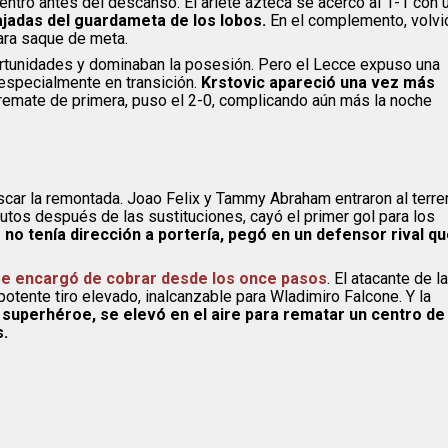
ntro antes del descanso. El ariete azteca se acercó al 1-1 con 
jadas del guardameta de los lobos.
En el complemento, volvi
para saque de meta.
ortunidades y dominaban la posesión. Pero el Lecce expuso una
specialmente en transición.
Krstovic apareció una vez más
remate de primera, puso el 2-0, complicando aún más la noche
uscar la remontada. Joao Felix y Tammy Abraham entraron al terre
nutos después de las sustituciones, cayó el primer gol para los
 no tenía dirección a portería, pegó en un defensor rival q
 se encargó de cobrar desde los once pasos
. El atacante de la
tente tiro elevado, inalcanzable para Wladimiro Falcone. Y la
 superhéroe, se elevó en el aire para rematar un centro de
s.