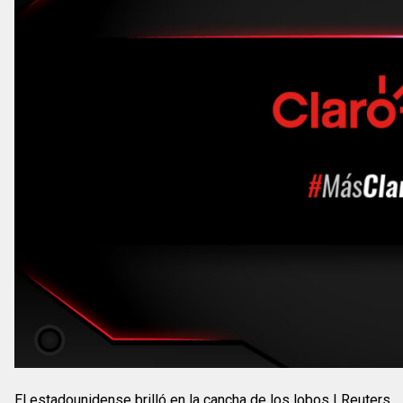
El estadounidense brilló en la cancha de los lobos | Reuters