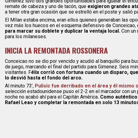
Gimenez tuvo dos grandes oportunidades para igualar el encue
remate de cabeza y uno de tacón, que
exigieron grandes ata
a tener otra gran ocasión que se estrelló en el poste y salió 
El MIlan estaba encima, eran ellos quienes generaban las op
vez más los huecos en el esquema defensivo de Conceicao, e
para marcar su doblete y duplicar la ventaja local.
Con un 
para los milaneses.
INICIA LA REMONTADA ROSSONERA
Conceicao no se dio por vencido y acudió al banquillo para b
de juego, marcando el final del partido para Gimenez. Seis mi
visitantes. F
élix corrió con fortuna cuando un disparo, que
lo desvió hasta el fondo del arco.
Al minuto 73’,
Pulisic fue derribado en el área y él mismo
selección estadounidense puso el 2-2 en el marcador con un po
noche no acabó ahí para el Capitán América
. Como auténtico
Rafael Leao y completar la remontada en solo 13 minuto