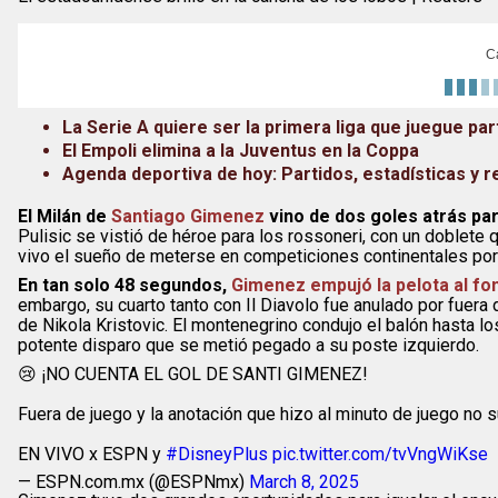
C
La Serie A quiere ser la primera liga que juegue pa
El Empoli elimina a la Juventus en la Coppa
Agenda deportiva de hoy: Partidos, estadísticas y r
El Milán de
Santiago Gimenez
vino de dos goles atrás par
Pulisic se vistió de héroe para los rossoneri, con un doblete q
vivo el sueño de meterse en competiciones continentales por 
En tan solo 48 segundos,
Gimenez empujó la pelota al fo
embargo, su cuarto tanto con Il Diavolo fue anulado por fuera d
de Nikola Kristovic. El montenegrino condujo el balón hasta lo
potente disparo que se metió pegado a su poste izquierdo.
😢 ¡NO CUENTA EL GOL DE SANTI GIMENEZ!
Fuera de juego y la anotación que hizo al minuto de juego no 
EN VIVO x ESPN y
#DisneyPlus
pic.twitter.com/tvVngWiKse
— ESPN.com.mx (@ESPNmx)
March 8, 2025