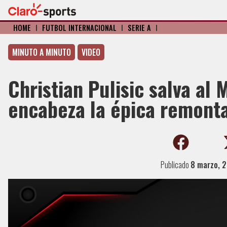
HOME
I
FÚTBOL INTERNACIONAL
I
SERIE A
I
MINUTO A MINUTO
VIDEO
Christian Pulisic salva al 
encabeza la épica remonta
Publicado
8 marzo, 