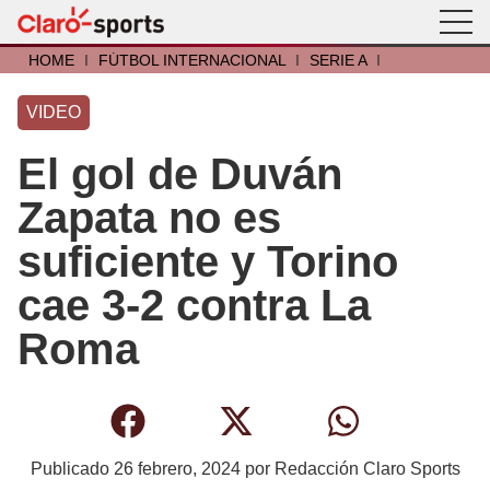
HOME
I
FÚTBOL INTERNACIONAL
I
SERIE A
I
VIDEO
El gol de Duván
Zapata no es
suficiente y Torino
cae 3-2 contra La
Roma
Publicado
26 febrero, 2024
por
Redacción Claro Sports