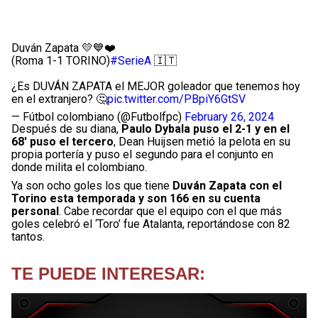
Duván Zapata 💛💙❤️
(Roma 1-1 TORINO)
#SerieA
🇮🇹
¿Es DUVÁN ZAPATA el MEJOR goleador que tenemos hoy
en el extranjero? 🤔
pic.twitter.com/PBpiY6GtSV
— Fútbol colombiano (@Futbolfpc)
February 26, 2024
Después de su diana,
Paulo Dybala puso el 2-1 y en el
68′ puso el tercero
, Dean Huijsen metió la pelota en su
propia portería y puso el segundo para el conjunto en
donde milita el colombiano.
Ya son ocho goles los que tiene
Duván Zapata con el
Torino esta temporada y son 166 en su cuenta
personal
. Cabe recordar que el equipo con el que más
goles celebró el ‘Toro’ fue Atalanta, reportándose con 82
tantos.
TE PUEDE INTERESAR: