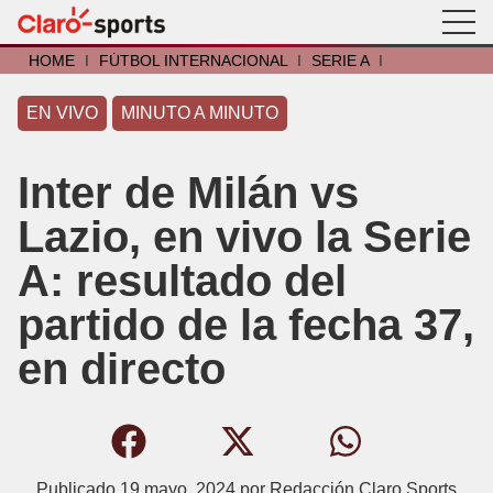
HOME
I
FÚTBOL INTERNACIONAL
I
SERIE A
I
EN VIVO
MINUTO A MINUTO
Inter de Milán vs
Lazio, en vivo la Serie
A: resultado del
partido de la fecha 37,
en directo
Publicado
19 mayo, 2024
por
Redacción Claro Sports