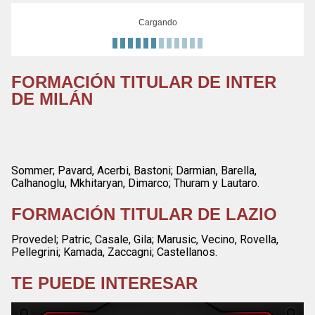
Cargando
FORMACIÓN TITULAR DE INTER
DE MILÁN
Sommer; Pavard, Acerbi, Bastoni; Darmian, Barella,
Calhanoglu, Mkhitaryan, Dimarco; Thuram y Lautaro.
FORMACIÓN TITULAR DE LAZIO
Provedel; Patric, Casale, Gila; Marusic, Vecino, Rovella,
Pellegrini; Kamada, Zaccagni; Castellanos.
TE PUEDE INTERESAR