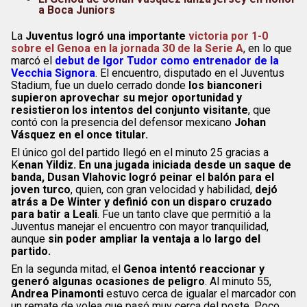
a Boca Juniors
La
Juventus logró una importante
victoria por 1-0
sobre el Genoa en la jornada 30 de la Serie A
, en lo que
marcó el
debut de Igor Tudor como entrenador de la
Vecchia Signora
. El encuentro, disputado en el Juventus
Stadium, fue un duelo cerrado donde
los bianconeri
supieron aprovechar su mejor oportunidad y
resistieron los intentos del conjunto visitante
, que
contó con la presencia del defensor mexicano
Johan
Vásquez en el once titular.
El único gol del partido llegó en el minuto 25 gracias a
K
enan Yildiz. En una jugada iniciada desde un saque de
banda, Dusan Vlahovic logró peinar el balón para el
joven turco
, quien, con gran velocidad y habilidad,
dejó
atrás a De Winter y definió con un disparo cruzado
para batir a Leali
. Fue un tanto clave que permitió a la
Juventus manejar el encuentro con mayor tranquilidad,
aunque
sin poder ampliar la ventaja a lo largo del
partido.
En la segunda mitad, el
Genoa intentó reaccionar y
generó algunas ocasiones de peligro
. Al minuto 55,
Andrea Pinamonti
estuvo cerca de igualar el marcador con
un remate de volea que pasó muy cerca del poste. Poco