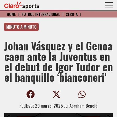
HOME
I
FÚTBOL INTERNACIONAL
I
SERIE A
I
MINUTO A MINUTO
Johan Vásquez y el Genoa
caen ante la Juventus en
el debut de Igor Tudor en
el banquillo ‘bianconeri’
Publicado
29 marzo, 2025
por
Abraham Bencid