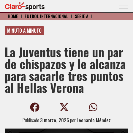
HOME
I
FÚTBOL INTERNACIONAL
I
SERIE A
I
MINUTO A MINUTO
La Juventus tiene un par
de chispazos y le alcanza
para sacarle tres puntos
al Hellas Verona
Publicado
3 marzo, 2025
por
Leonardo Méndez