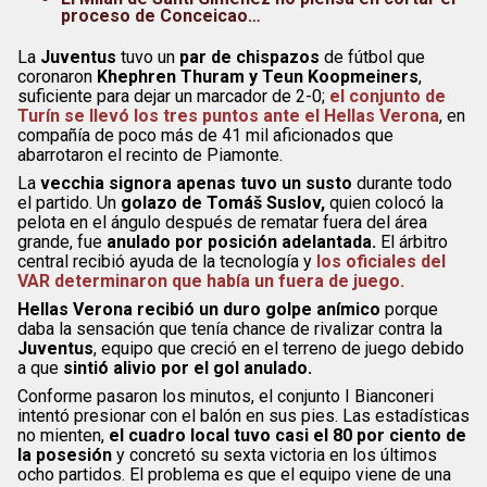
proceso de Conceicao…
La
Juventus
tuvo un
par de chispazos
de fútbol que
coronaron
Khephren Thuram y Teun Koopmeiners
,
suficiente para dejar un marcador de 2-0;
el conjunto de
Turín se llevó los tres puntos ante el Hellas Verona
, en
compañía de poco más de 41 mil aficionados que
abarrotaron el recinto de Piamonte.
La
vecchia signora apenas tuvo un susto
durante todo
el partido. Un
golazo de Tomáš Suslov,
quien colocó la
pelota en el ángulo después de rematar fuera del área
grande, fue
anulado por posición adelantada.
El árbitro
central recibió ayuda de la tecnología y
los oficiales del
VAR determinaron que había un fuera de juego.
Hellas Verona recibió un duro golpe anímico
porque
daba la sensación que tenía chance de rivalizar contra la
Juventus
, equipo que creció en el terreno de juego debido
a que
sintió alivio por el gol anulado.
Conforme pasaron los minutos,
el conjunto I Bianconeri
intentó presionar con el balón en sus pies. Las estadísticas
no mienten,
el cuadro local tuvo casi el 80 por ciento de
la posesión
y concretó su sexta victoria en los últimos
ocho partidos. El problema es que el equipo viene de una