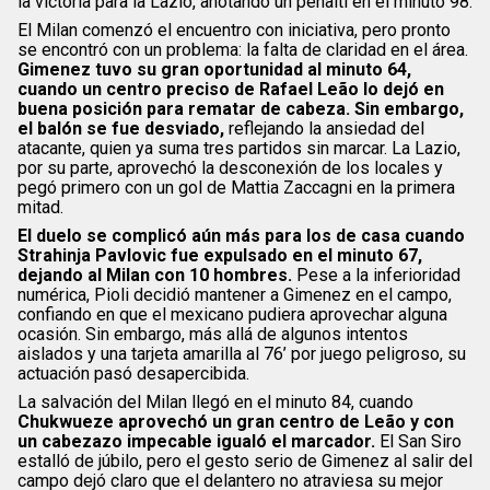
la victoria para la Lazio, anotando un penalti en el minuto 98.
El Milan comenzó el encuentro con iniciativa, pero pronto
se encontró con un problema: la falta de claridad en el área.
Gimenez tuvo su gran oportunidad al minuto 64,
cuando un centro preciso de Rafael Leão lo dejó en
buena posición para rematar de cabeza. Sin embargo,
el balón se fue desviado,
reflejando la ansiedad del
atacante, quien ya suma tres partidos sin marcar. La Lazio,
por su parte, aprovechó la desconexión de los locales y
pegó primero con un gol de Mattia Zaccagni en la primera
mitad.
El duelo se complicó aún más para los de casa cuando
Strahinja Pavlovic fue expulsado en el minuto 67,
dejando al Milan con 10 hombres.
Pese a la inferioridad
numérica, Pioli decidió mantener a Gimenez en el campo,
confiando en que el mexicano pudiera aprovechar alguna
ocasión. Sin embargo, más allá de algunos intentos
aislados y una tarjeta amarilla al 76’ por juego peligroso, su
actuación pasó desapercibida.
La salvación del Milan llegó en el minuto 84, cuando
Chukwueze aprovechó un gran centro de Leão y con
un cabezazo impecable igualó el marcador.
El San Siro
estalló de júbilo, pero el gesto serio de Gimenez al salir del
campo dejó claro que el delantero no atraviesa su mejor