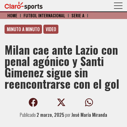
HOME
I
FÚTBOL INTERNACIONAL
I
SERIE A
I
MINUTO A MINUTO
VIDEO
Milan cae ante Lazio con
penal agónico y Santi
Gimenez sigue sin
reencontrarse con el gol
Publicado
2 marzo, 2025
por
José María Miranda