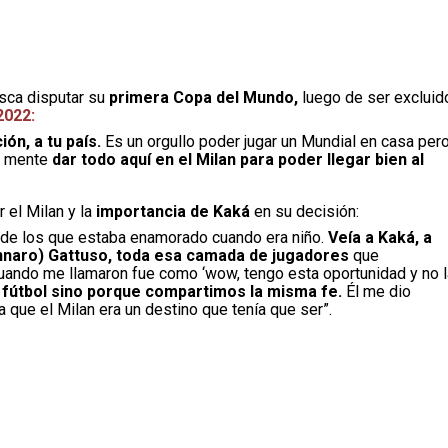
usca disputar su
primera Copa del Mundo,
luego de ser excluid
2022:
ón, a tu país.
Es un orgullo poder jugar un Mundial en casa per
en mente
dar todo aquí en el Milan para poder llegar bien al
 el Milan y la
importancia de Kaká
en su decisión:
s de los que estaba enamorado cuando era niño.
Veía a Kaká, a
ennaro) Gattuso, toda esa camada de jugadores
que
uando me llamaron fue como ‘wow, tengo esta oportunidad y no l
l fútbol sino porque compartimos la misma fe.
Él me dio
a que el Milan era un destino que tenía que ser”.