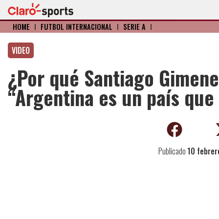
HOME
I
FÚTBOL INTERNACIONAL
I
SERIE A
I
VIDEO
¿Por qué Santiago Gimenez
“Argentina es un país qu
Publicado
10 febrer