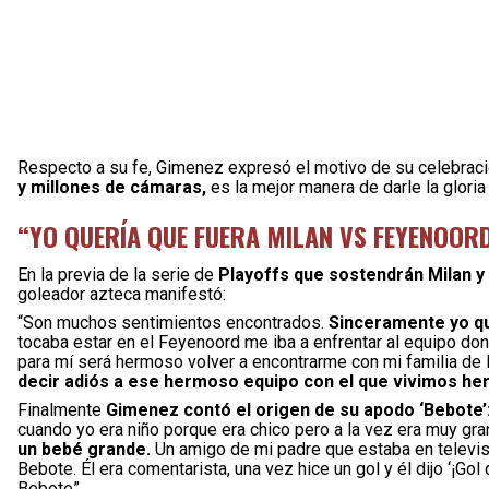
Respecto a su fe, Gimenez expresó el motivo de su celebrac
y millones de cámaras,
es la mejor manera de darle la glori
“YO QUERÍA QUE FUERA MILAN VS FEYENOOR
En la previa de la serie de
Playoffs que sostendrán Milan y
goleador azteca manifestó:
“Son muchos sentimientos encontrados.
Sinceramente yo qu
tocaba estar en el Feyenoord me iba a enfrentar al equipo don
para mí será hermoso volver a encontrarme con mi familia de R
decir adiós a ese hermoso equipo con el que vivimos h
Finalmente
Gimenez contó el origen de su apodo ‘Bebote’
cuando yo era niño porque era chico pero a la vez era muy g
un bebé grande.
Un amigo de mi padre que estaba en televisi
Bebote. Él era comentarista, una vez hice un gol y él dijo ‘¡Go
Bebote”.