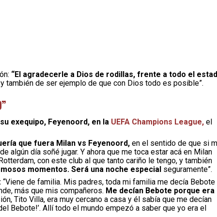
ión:
“El agradecerle a Dios de rodillas, frente a todo el esta
a y también de ser ejemplo de que con Dios todo es posible”.
D”
 su exequipo, Feyenoord, en la
UEFA Champions League,
el
ería que fuera Milan vs Feyenoord,
en el sentido de que si 
de algún día soñé jugar. Y ahora que me toca estar acá en Milan
otterdam, con este club al que tanto cariño le tengo, y también
ermosos momentos. Será una noche especial
seguramente”.
:
“Viene de familia. Mis padres, toda mi familia me decía Bebote
rande, más que mis compañeros.
Me decían Bebote porque era
ón, Tito Villa, era muy cercano a casa y él sabía que me decían
l del Bebote!’. Allí todo el mundo empezó a saber que yo era el