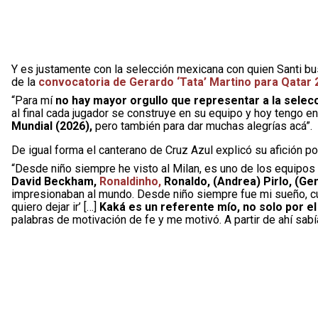
Y es justamente con la selección mexicana con quien Santi b
de la
convocatoria de Gerardo ‘Tata’ Martino para Qatar 
“Para mí
no hay mayor orgullo que representar a la selecci
al final cada jugador se construye en su equipo y hoy tengo 
Mundial (2026),
pero también para dar muchas alegrías acá”.
De igual forma el canterano de Cruz Azul explicó su afición por
“Desde niño siempre he visto al Milan, es uno de los equipo
David Beckham,
Ronaldinho,
Ronaldo, (Andrea) Pirlo, (G
impresionaban al mundo. Desde niño siempre fue mi sueño, c
quiero dejar ir’ […]
Kaká es un referente mío, no solo por e
palabras de motivación de fe y me motivó. A partir de ahí sabí