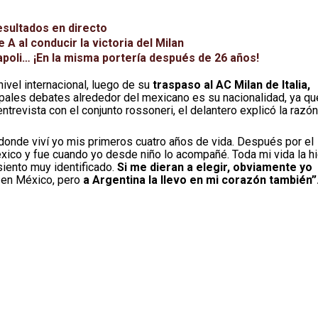
esultados en directo
A al conducir la victoria del Milan
apoli… ¡En la misma portería después de 26 años!
ivel internacional, luego de su
traspaso al AC Milan de Italia,
pales debates alrededor del mexicano es su nacionalidad, ya qu
ntrevista con el conjunto rossoneri, el delantero explicó la razón
 donde viví yo mis primeros cuatro años de vida. Después por el
México y fue cuando yo desde niño lo acompañé. Toda mi vida la h
siento muy identificado.
Si me dieran a elegir, obviamente yo
r en México, pero
a Argentina la llevo en mi corazón también”