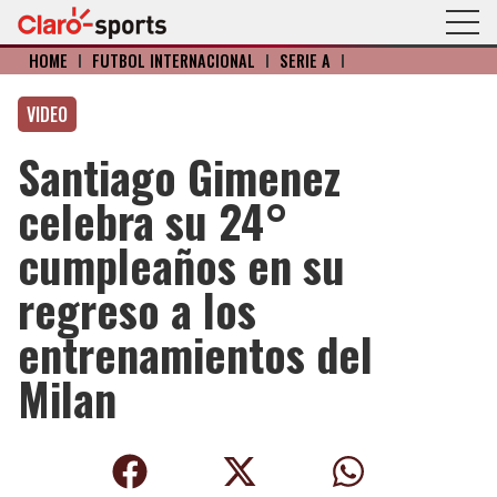
HOME
I
FÚTBOL INTERNACIONAL
I
SERIE A
I
VIDEO
Santiago Gimenez
celebra su 24°
cumpleaños en su
regreso a los
entrenamientos del
Milan