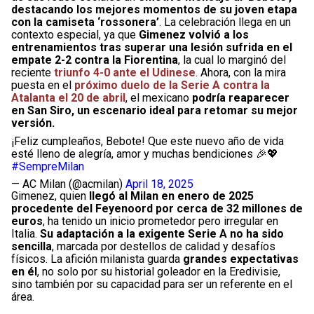
destacando los mejores momentos de su joven etapa
con la camiseta ‘rossonera’
. La celebración llega en un
contexto especial, ya que
Gimenez volvió a los
entrenamientos tras superar una lesión sufrida en el
empate 2-2 contra la Fiorentina
, la cual lo marginó del
reciente
triunfo 4-0 ante el Udinese
. Ahora, con la mira
puesta en el
próximo duelo de la Serie A contra la
Atalanta el 20 de abril
, el mexicano
podría reaparecer
en San Siro, un escenario ideal para retomar su mejor
versión.
¡Feliz cumpleaños, Bebote! Que este nuevo año de vida
esté lleno de alegría, amor y muchas bendiciones 🎉💖
#SempreMilan
— AC Milan (@acmilan)
April 18, 2025
Gimenez, quien
llegó al Milan en enero de 2025
procedente del Feyenoord por cerca de 32 millones de
euros
, ha tenido un inicio prometedor pero irregular en
Italia.
Su adaptación a la exigente Serie A no ha sido
sencilla
, marcada por destellos de calidad y desafíos
físicos. La afición milanista guarda
grandes expectativas
en él
, no solo por su historial goleador en la Eredivisie,
sino también por su capacidad para ser un referente en el
área.