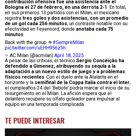
contribución ofensiva fue una asistencia ante el
Bologna el 27 de febrero, en una derrota 2-1
. En total,
en sus primeros 13 partidos con el Milan, el mexicano
registra
tres goles y dos asistencias, con un promedio
de un gol cada 256 minutos
, un contraste notable con su
efectividad en Feyenoord, donde
anotaba cada 75
minutos
.
Back with the group 👊
#SempreMilan
pic.twitter.com/uEHH956z3h
— AC Milan (@acmilan)
April 18, 2025
A pesar de las críticas, el técnico
Sergio Conceição ha
defendido a Gimenez, atribuyendo su sequía a la
adaptación a un nuevo estilo de juego y a problemas
físicos recientes
. Con el duelo ante la Atalanta en el
horizonte y la
semifinal de la Coppa Italia contra el Inter
,
el cumpleaños 24 del ‘Bebote’ podría marcar el inicio de su
resurgimiento en el Milan. La afición espera que el
delantero recupere su olfato goleador para impulsar al
equipo en una temporada complicada.
TE PUEDE INTERESAR