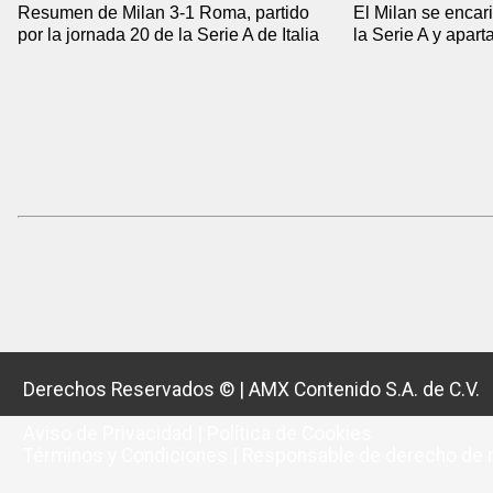
Resumen de Milan 3-1 Roma, partido
El Milan se encari
por la jornada 20 de la Serie A de Italia
la Serie A y apar
Derechos Reservados ©
|
AMX Contenido S.A. de C.V.
Aviso de Privacidad
|
Política de Cookies
Términos y Condiciones
|
Responsable de derecho de r